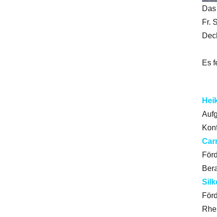
Das
Fr. 
Deck
Es f
Hei
Aufg
Konf
Car
Förd
Bera
Silk
Förd
Rhei