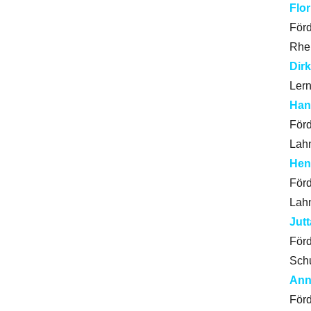
Flor
Förd
Rhei
Dir
Lern
Han
Förd
Lahn
Hen
Förd
Lahn
Jut
Förd
Schu
Ann
Förd