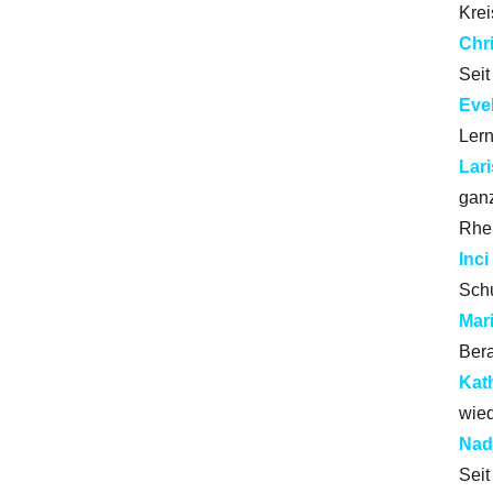
Krei
Chri
Seit
Eve
Lern
Lar
ganz
Rhei
Inci
Schu
Mar
Bera
Kat
wied
Nad
Seit