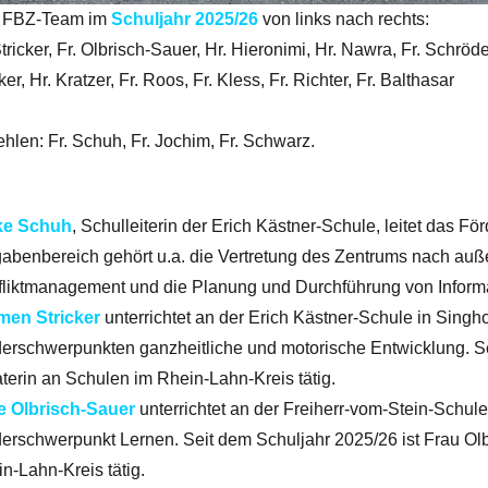
 FBZ-Team im
Schuljahr 2025/26
von links nach rechts:
Stricker, Fr. Olbrisch-Sauer, Hr. Hieronimi, Hr. Nawra, Fr. Schröd
er, Hr. Kratzer, Fr. Roos, Fr. Kless, Fr. Richter, Fr. Balthasar
ehlen: Fr. Schuh, Fr. Jochim, Fr. Schwarz.
ke Schuh
, Schulleiterin der Erich Kästner-Schule, leitet das F
abenbereich gehört u.a. die Vertretung des Zentrums nach auße
liktmanagement und die Planung und Durchführung von Inform
men Stricker
unterrichtet an der Erich Kästner-Schule in Singh
erschwerpunkten ganzheitliche und motorische Entwicklung. Sei
terin an Schulen im Rhein-Lahn-Kreis tätig.
e Olbrisch-Sauer
unterrichtet an der Freiherr-vom-Stein-Schul
erschwerpunkt Lernen. Seit dem Schuljahr 2025/26 ist Frau Olb
n-Lahn-Kreis tätig.