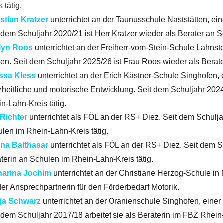
s tätig.
stian Kratzer
unterrichtet an der Taunusschule Naststätten, e
 dem Schuljahr 2020/21 ist Herr Kratzer wieder als Berater an S
lyn Roos
unterrichtet an der Freiherr-vom-Stein-Schule Lahnst
en. Seit dem Schuljahr 2025/26 ist Frau Roos wieder als Berate
issa Kless
unterrichtet an der Erich Kästner-Schule Singhofen,
heitliche und motorische Entwicklung. Seit dem Schuljahr 2024/
n-Lahn-Kreis tätig.
 Richter
unterrichtet als FÖL an der RS+ Diez. Seit dem Schuljah
len im Rhein-Lahn-Kreis tätig.
ina Balthasar
unterrichtet als FÖL an der RS+ Diez. Seit dem S
terin an Schulen im Rhein-Lahn-Kreis tätig.
harina Jochim
unterrichtet an der Christiane Herzog-Schule in
er Ansprechpartnerin für den Förderbedarf Motorik.
ja Schwarz
unterrichtet an der Oranienschule Singhofen, eine
 dem Schuljahr 2017/18 arbeitet sie als Beraterin im FBZ Rhein